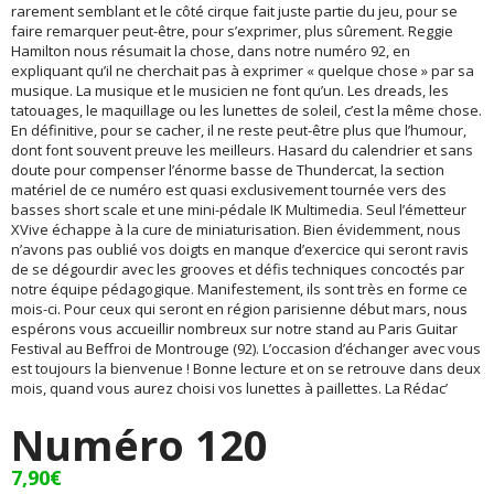
rarement semblant et le côté cirque fait juste partie du jeu, pour se
faire remarquer peut-être, pour s’exprimer, plus sûrement. Reggie
Hamilton nous résumait la chose, dans notre numéro 92, en
expliquant qu’il ne cherchait pas à exprimer « quelque chose » par sa
musique. La musique et le musicien ne font qu’un. Les dreads, les
tatouages, le maquillage ou les lunettes de soleil, c’est la même chose.
En définitive, pour se cacher, il ne reste peut-être plus que l’humour,
dont font souvent preuve les meilleurs. Hasard du calendrier et sans
doute pour compenser l’énorme basse de Thundercat, la section
matériel de ce numéro est quasi exclusivement tournée vers des
basses short scale et une mini-pédale IK Multimedia. Seul l’émetteur
XVive échappe à la cure de miniaturisation. Bien évidemment, nous
n’avons pas oublié vos doigts en manque d’exercice qui seront ravis
de se dégourdir avec les grooves et défis techniques concoctés par
notre équipe pédagogique. Manifestement, ils sont très en forme ce
mois-ci. Pour ceux qui seront en région parisienne début mars, nous
espérons vous accueillir nombreux sur notre stand au Paris Guitar
Festival au Beffroi de Montrouge (92). L’occasion d’échanger avec vous
est toujours la bienvenue ! Bonne lecture et on se retrouve dans deux
mois, quand vous aurez choisi vos lunettes à paillettes. La Rédac’
Numéro 120
7,90
€