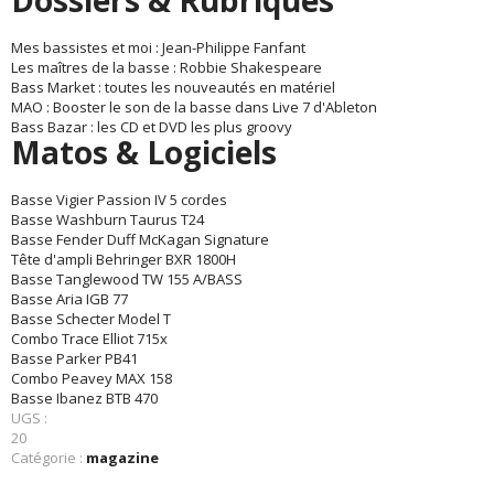
Dossiers & Rubriques
Mes bassistes et moi : Jean-Philippe Fanfant
Les maîtres de la basse : Robbie Shakespeare
Bass Market : toutes les nouveautés en matériel
MAO : Booster le son de la basse dans Live 7 d'Ableton
Bass Bazar : les CD et DVD les plus groovy
Matos & Logiciels
Basse Vigier Passion IV 5 cordes
Basse Washburn Taurus T24
Basse Fender Duff McKagan Signature
Tête d'ampli Behringer BXR 1800H
Basse Tanglewood TW 155 A/BASS
Basse Aria IGB 77
Basse Schecter Model T
Combo Trace Elliot 715x
Basse Parker PB41
Combo Peavey MAX 158
Basse Ibanez BTB 470
UGS :
20
Catégorie :
magazine