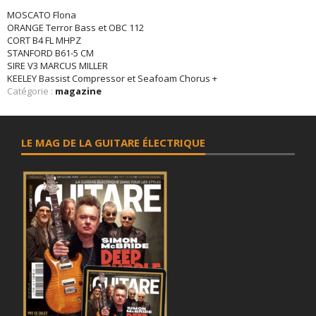
MOSCATO Flona
ORANGE Terror Bass et OBC 112
CORT B4 FL MHPZ
STANFORD B61-5 CM
SIRE V3 MARCUS MILLER
KEELEY Bassist Compressor et Seafoam Chorus +
Catégorie :
magazine
LE MAG DE LA GUITARE ÉLECTRIQUE