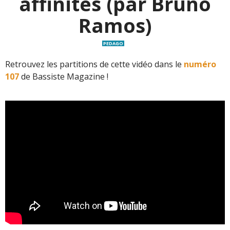
affinités (par Bruno
Ramos)
PEDAGO
Retrouvez les partitions de cette vidéo dans le
numéro
107
de Bassiste Magazine !