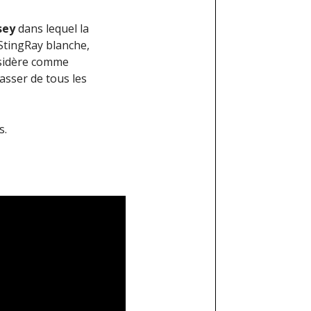
sey
dans lequel la
 StingRay blanche,
nsidère comme
rasser de tous les
s.