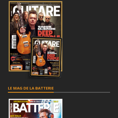
1.9 km
Itinéraire
RELAY
20 BD DIDEROT GARE DE LYON - QUAI BOISSY N 1
RELAY 312199
PARIS 12 75012
1.9 km
Itinéraire
RELAY
GARE D AUSTERLITZ SORTIE GRANDES LIGNES
PARIS 13 75013
LE MAG DE LA BATTERIE
2 km
Itinéraire
LE MIDI