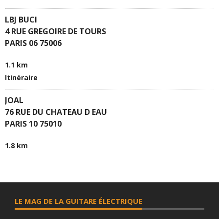
LBJ BUCI
4 RUE GREGOIRE DE TOURS
PARIS 06 75006
1.1 km
Itinéraire
JOAL
76 RUE DU CHATEAU D EAU
PARIS 10 75010
1.8 km
Itinéraire
RELAY
20 BD DIDEROT SALLE DIDEROT SNCF GARE DE LYON
LE MAG DE LA GUITARE ÉLECTRIQUE
PARIS 12 75012