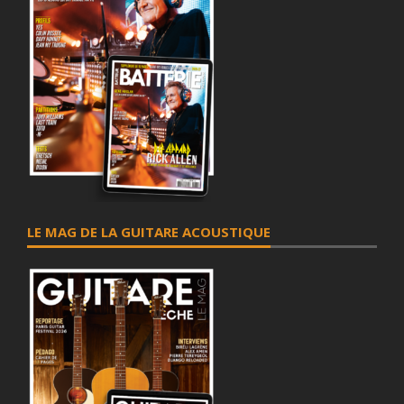
52 RUE DU CHERCHE MIDI
PARIS 06 75006
2.1 km
Itinéraire
RELAY
GARE DE LYON VOIE 13
PARIS 12 75012
2.1 km
LE MAG DE LA GUITARE ACOUSTIQUE
Itinéraire
RELAY
GARE DE LYON SALLE DES ECHANGES-NIVEAU FNAC
PARIS 12 75012
2.1 km
Itinéraire