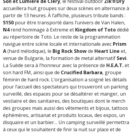
Son et Lumière de Cléry
, le festival outdoor
Zik’n’Dry
accueillera huit groupes sur deux scènes en alternance à
partir de 13 heures. À l’affiche, plusieurs tribute bands :
5150
pour être transporté dans l’univers de Van Halen,
N4
rend hommage à Extreme et
Kingdom of Toto
dédié
au répertoire de Toto. Le reste de la programmation
navigue entre scène locale et internationale avec
Prism
A
(hard mélodique), le
Big Rock Show
de
Heart Line
et,
venue de Bulgarie, la formation de metal alternatif
Sevi
.
La Suède sera à l’honneur avec la présence de
H.E.A.T.
et
son hard FM, ainsi que de
Crucified Barbara
, groupe
féminin de hard rock. L’organisation a soigné les détails
pour l’accueil des spectateurs qui trouveront un parking
surveillé, des espaces pour se désaltérer et manger, un
vestiaire et des sanitaires, des boutiques dont le merch
des groupes mais aussi des vêtements et bijoux, tattoos
éphémères, artisanat et produits locaux, des expos, un
disquaire et un barbier… Un camping surveillé permettra
à ceux qui le souhaitent de finir la nuit sur place et de